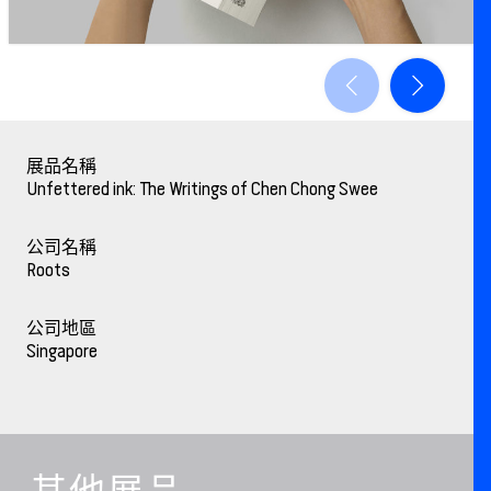
展品名稱
Unfettered ink: The Writings of Chen Chong Swee
公司名稱
Roots
公司地區
Singapore