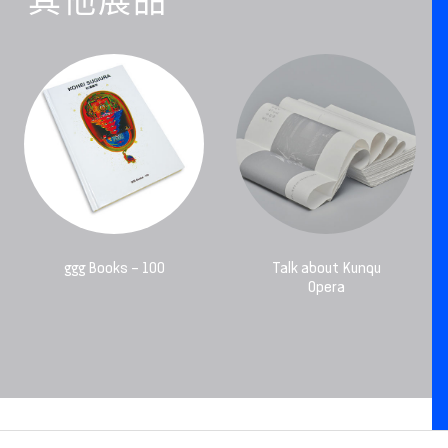
其他展品
ggg Books – 100
Talk about Kunqu
Opera