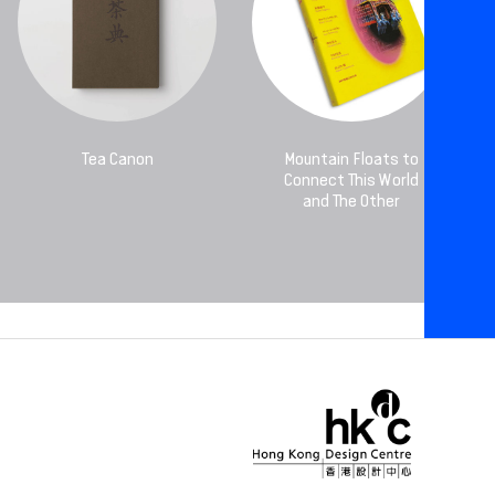
Tea Canon
Mountain Floats to
Connect This World
and The Other