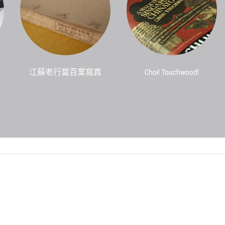
江蘇老行當百業寫真
Choi! Touchwood!