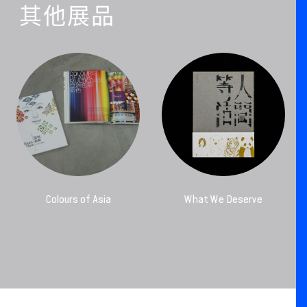
其他展品
Colours of Asia
What We Deserve