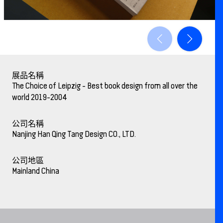
展品名稱
The Choice of Leipzig - Best book design from all over the
world 2019-2004
公司名稱
Nanjing Han Qing Tang Design CO., LTD.
公司地區
Mainland China