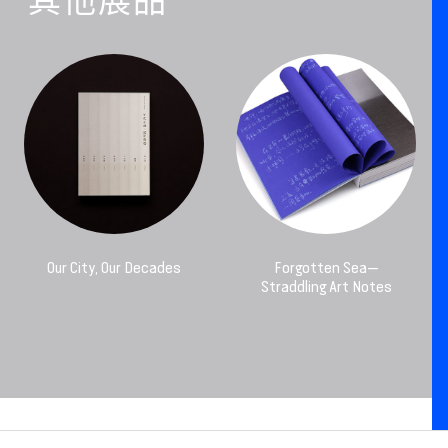
其他展品
Our City, Our Decades
Forgotten Sea—
Straddling Art Notes