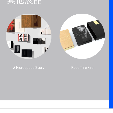
其他展品
A Microspace Story
Pass Thru Fire