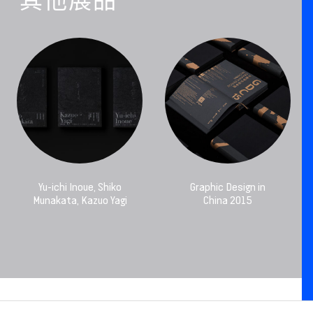
其他展品
Yu-ichi Inoue, Shiko
Graphic Design in
Munakata, Kazuo Yagi
China 2015