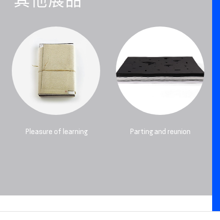
其他展品
Pleasure of learning
Parting and reunion