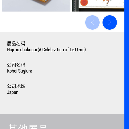
展品名稱
Moji no shukusai (A Celebration of Letters)
公司名稱
Kohei Sugiura
公司地區
Japan