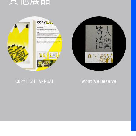
其他展品
COPY LIGHT ANNUAL
What We Deserve