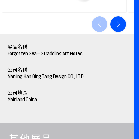
展品名稱
Forgotten Sea—Straddling Art Notes
公司名稱
Nanjing Han Qing Tang Design CO., LTD.
公司地區
Mainland China