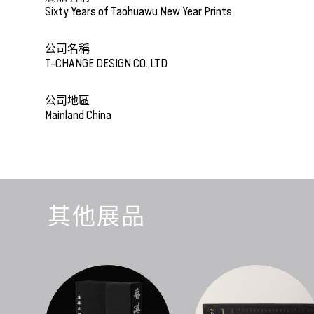
Sixty Years of Taohuawu New Year Prints
公司名稱
T-CHANGE DESIGN CO.,LTD
公司地區
Mainland China
其他展品