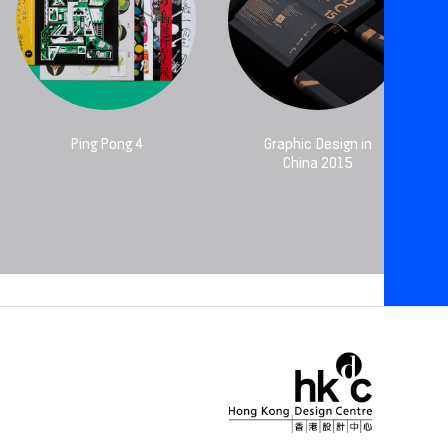
Ping Pong 4
Graphic Design in
China 2015