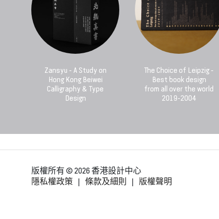
Zansyu - A Study on
The Choice of Leipzig -
Hong Kong Beiwei
Best book design
Calligraphy & Type
from all over the world
Design
2019-2004
版權所有 © 2026 香港設計中心
隱私權政策
|
條款及細則
|
版權聲明