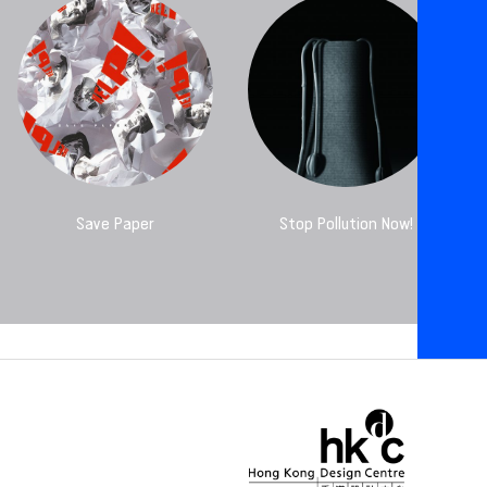
Save Paper
Stop Pollution Now!