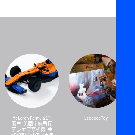
McLaren Formula 1™
LeeeeeeToy
賽車, 美國宇航局探
索號太空穿梭機, 美