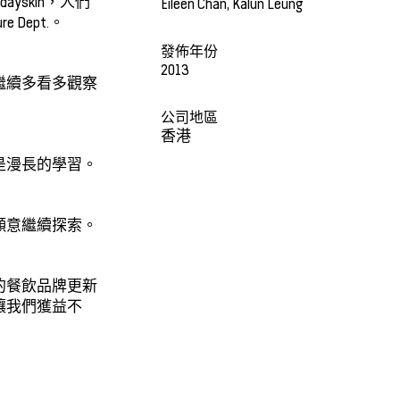
ayskin，人們
Eileen Chan, Kalun Leung
Dept.。
發佈年份
2013
繼續多看多觀察
公司地區
香港
是漫長的學習。
願意繼續探索。
爵士的餐飲品牌更新
讓我們獲益不