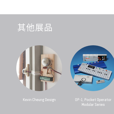
其他展品
Kevin Cheung Design
OP-1, Pocket Operator
Modular Series