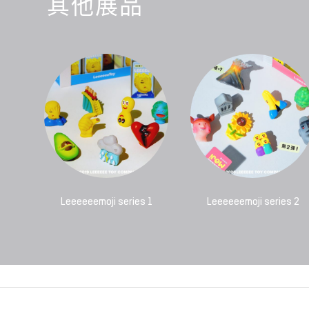
其他展品
Leeeeeemoji series 1
Leeeeeemoji series 2