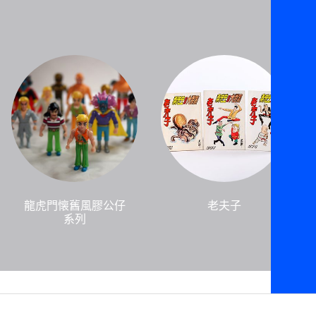
龍虎門懐舊風膠公仔
老夫子
系列