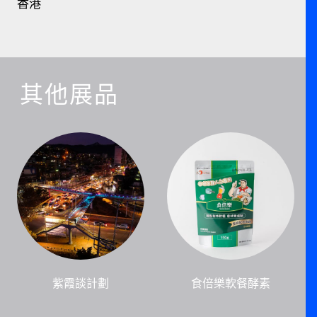
香港
其他展品
紫霞談計劃
食倍樂軟餐酵素