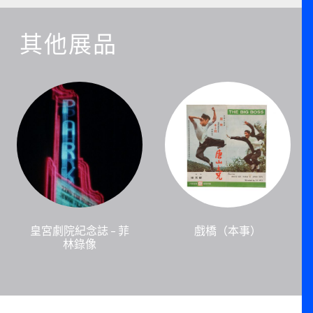
其他展品
皇宮劇院紀念誌 – 菲
戲橋（本事）
林錄像