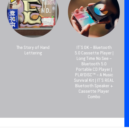
The Story of Hand
IT’S OK – Bluetooth
Lettering
5.0 Cassette Player |
Long Time No See –
Bluetooth 5.0
Portable CD Player |
PLAYDISC™ – A Music
Survival Kit | IT’S REAL
Bluetooth Speaker +
Cassette Player
Combo