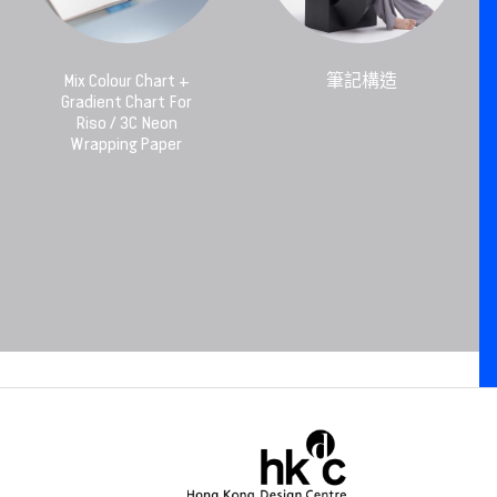
Mix Colour Chart +
筆記構造
Gradient Chart For
Riso / 3C Neon
Wrapping Paper