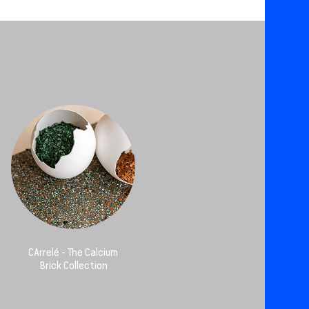
CArrelé - The Calcium
Brick Collection