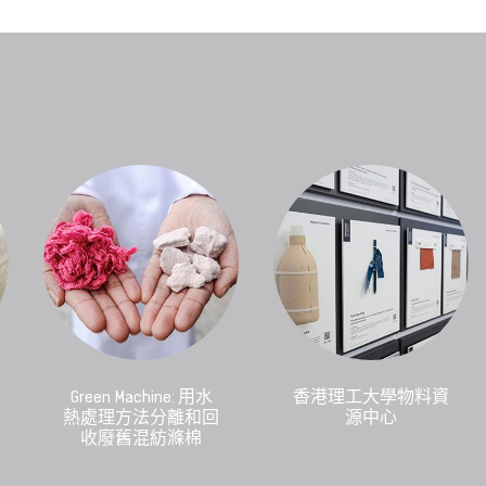
Green Machine: 用水
香港理工大學物料資
熱處理方法分離和回
源中心
收廢舊混紡滌棉