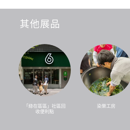
其他展品
「綠在區區」社區回
染樂工房
收便利點