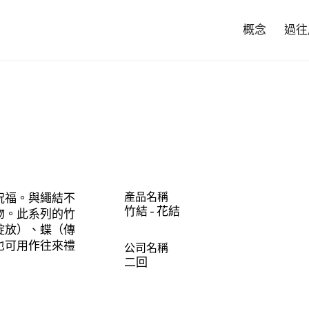
概念
過往
產品名稱
祝福。與繩結不
竹結 - 花結
物。此系列的竹
綻放）、蝶（傳
也可用作往來禮
公司名稱
二回