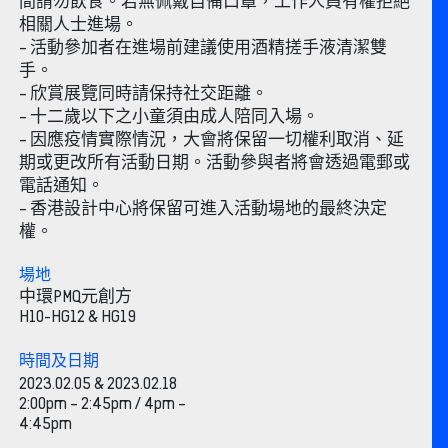
間請勿飲食。若無佩戴自備口罩，工作人員有權拒絕
相關人士進場。
– 活動參加者在進場前建議使用酒精搓手液清潔雙
手。
– 欣賞展覽同時請保持社交距離。
– 十二歲以下之小童須由成人陪同入場。
– 因應疫情實際情況，大會將保留一切權利取消、延
期或更改所有活動日期。活動參與者將會透過電郵或
電話通知。
– 香港設計中心將保留可進入活動場地的最終決定
權。
場地
中環PMQ元創方
H10-HG12 & HG19
時間及日期
2023.02.05 & 2023.02.18
2:00pm – 2:45pm / 4pm –
4:45pm