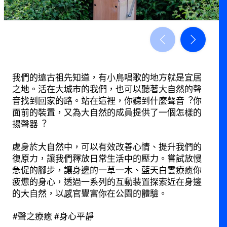
我們的遠古祖先知道，有⼩⿃唱歌的地⽅就是宜居
之地。活在⼤城市的我們，也可以聽著⼤⾃然的聲
⾳找到回家的路。站在這裡，你聽到什麼聲⾳︖你
⾯前的裝置，又為⼤⾃然的成員提供了⼀個怎樣的
揚聲器︖
處身於⼤⾃然中，可以有效改善⼼情、提升我們的
復原⼒，讓我們釋放⽇常⽣活中的壓⼒。嘗試放慢
急促的腳步，讓身邊的⼀草⼀⽊、藍天⽩雲療癒你
疲憊的身⼼，透過⼀系列的互動装置探索近在身邊
的⼤⾃然，以感官豐富你在公園的體驗。
#聲之療癒 #身心平靜