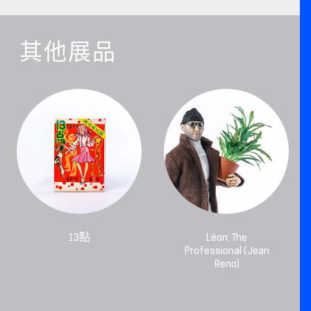
其他展品
13點
Léon: The
Professional (Jean
Reno)