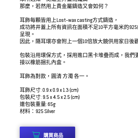
那麼，若然用上貴金屬鑄造又會如何？
耳飾每顆皆用上
Lost-wax casting方式鑄造，
成功
將井蓋上所有資訊在面積不足10平方毫米的92
呈現。
因此，隨耳環亦會附上一個10倍放大鏡供用家日後
包裝沿用環保方式，採用進口黑卡堆疊而成，我們
接以橡筋捆扎內盒。
耳飾為對款，圓清 方濁 各一。
耳飾尺寸: 0.9 x 0.9 x 1.3 (cm)
包裝尺寸: 9.5 x 4.5 x 2.5 (cm)
連包裝重量: 65g
材料：925 Silver
購買商品