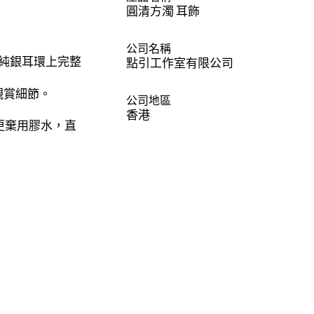
圓清方濁 耳飾
公司名稱
5純銀耳環上完整
點引工作室有限公司
觀賞細節。
公司地區
香港
更棄用膠水，直