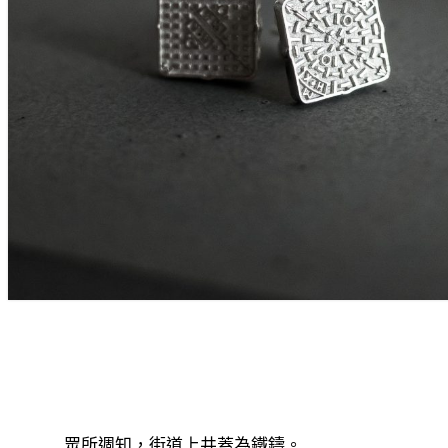
眾所週知，街道上井蓋為鐵鑄。